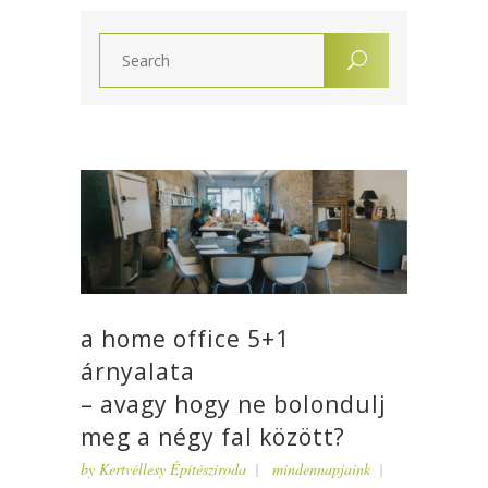
a home office 5+1
árnyalata
– avagy hogy ne bolondulj
meg a négy fal között?
by
Kertvéllesy Építésziroda
mindennapjaink