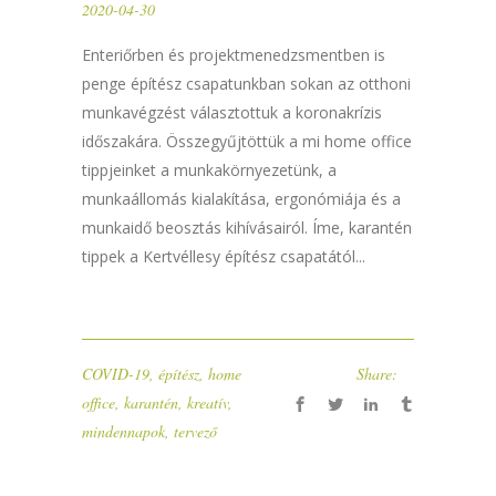
2020-04-30
Enteriőrben és projektmenedzsmentben is
penge építész csapatunkban sokan az otthoni
munkavégzést választottuk a koronakrízis
időszakára. Összegyűjtöttük a mi home office
tippjeinket a munkakörnyezetünk, a
munkaállomás kialakítása, ergonómiája és a
munkaidő beosztás kihívásairól. Íme, karantén
tippek a Kertvéllesy építész csapatától...
COVID-19
,
építész
,
home
Share:
office
,
karantén
,
kreatív
,
mindennapok
,
tervező