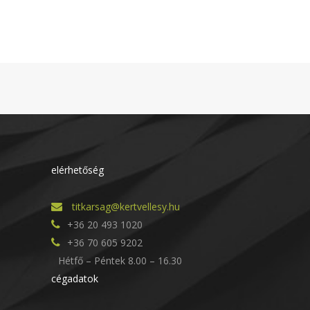
elérhetőség
titkarsag@kertvellesy.hu
+36 20 493 1020
+36 70 605 9202
Hétfő – Péntek 8.00 – 16.30
cégadatok