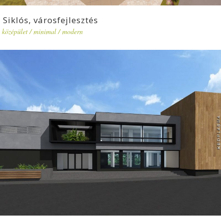
Siklós, városfejlesztés
középület
/
minimal
/
modern