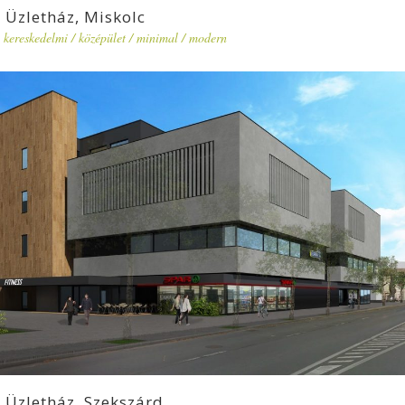
Üzletház, Miskolc
kereskedelmi
/
középület
/
minimal
/
modern
Üzletház, Szekszárd