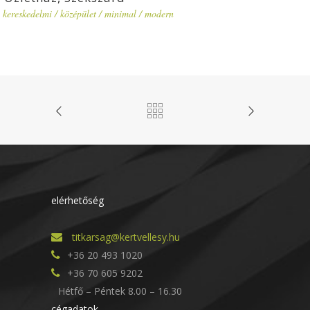
kereskedelmi
/
középület
/
minimal
/
modern
elérhetőség
titkarsag@kertvellesy.hu
+36 20 493 1020
+36 70 605 9202
Hétfő – Péntek 8.00 – 16.30
cégadatok