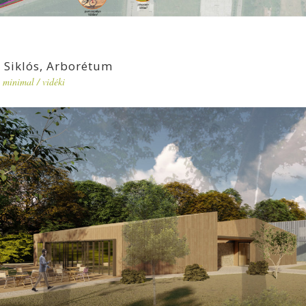
Siklós, Arborétum
minimal
/
vidéki