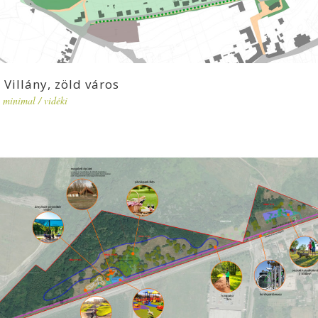
Villány, zöld város
minimal
/
vidéki