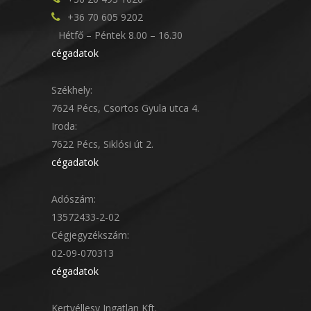
+36 70 605 9202
Hétfő – Péntek 8.00 – 16.30
cégadatok
Székhely:
7624 Pécs, Csortos Gyula utca 4.
Iroda:
7622 Pécs, Siklósi út 2.
cégadatok
Adószám:
13572433-2-02
Cégjegyzékszám:
02-09-070313
cégadatok
Kertvéllesy Ingatlan Kft.