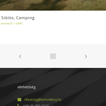
Siklós, Camping
minimal
/
vidéki
elérhetőség
titkarsag@kertvellesy.hu
+36 20 493 1020