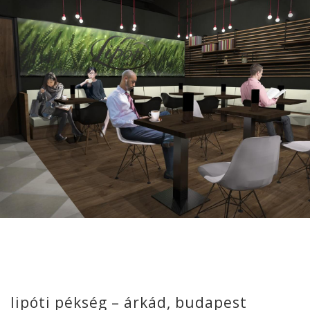
lipóti pékség – árkád, budapest