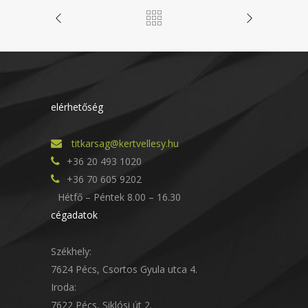
elérhetőség
titkarsag@kertvellesy.hu
+36 20 493 1020
+36 70 605 9202
Hétfő – Péntek 8.00 – 16.30
cégadatok
Székhely:
7624 Pécs, Csortos Gyula utca 4.
Iroda:
7622 Pécs, Siklósi út 2.