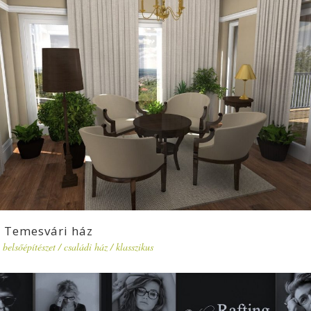
Temesvári ház
belsőépítészet
/
családi ház
/
klasszikus