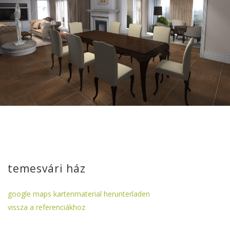
temesvári ház
google maps kartenmaterial herunterladen
vissza a referenciákhoz