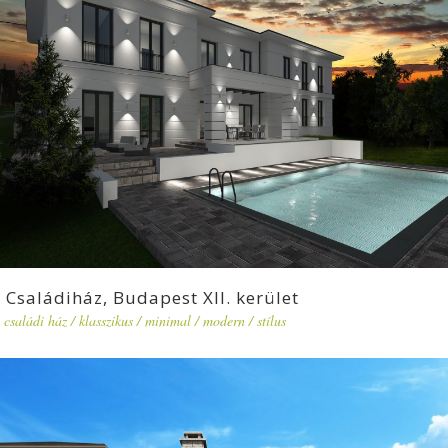
Családiház, Budapest XII. kerület
családi ház
/
klasszikus
/
minimal
/
modern
/
stílus