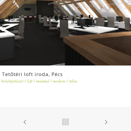
Tetőtéri loft iroda, Pécs
belsőépítészet
/
loft
/
minimal
/
modern
/
stílus