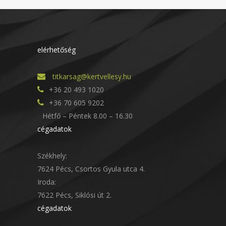
elérhetőség
titkarsag@kertvellesy.hu
+36 20 493 1020
+36 70 605 9202
Hétfő – Péntek 8.00 – 16.30
cégadatok
Székhely:
7624 Pécs, Csortos Gyula utca 4.
Iroda:
7622 Pécs, Siklósi út 2.
cégadatok