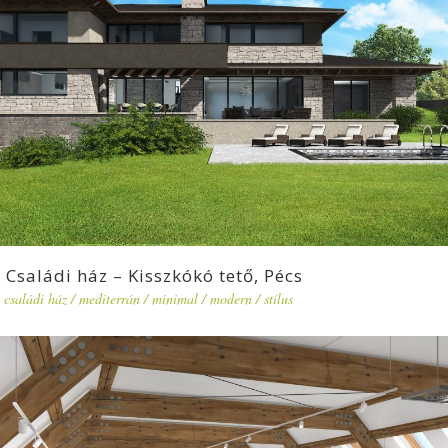
Családi ház – Kisszkókó tető, Pécs
családi ház
/
mediterrán
/
minimal
/
modern
/
stílus