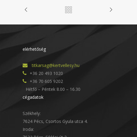
elérhetőség
titkarsag@kertvellesy.hu
+36 20 493 1020
+36 70 605 9202
Hétfő – Péntek 8.00 – 16.30
cégadatok
Székhely:
7624 Pécs, Csortos Gyula utca 4.
Iroda: