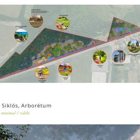
Siklós, Arborétum
minimal
/
vidéki