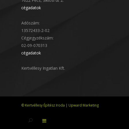
7622 Pécs, Siklósi út 2.
cégadatok
Adószám:
13572433-2-02
Cégjegyzékszám:
02-09-070313
cégadatok
Kertvéllesy Ingatlan Kft.
© Kertvéllesy Építész Iroda
|
Upward Marketing