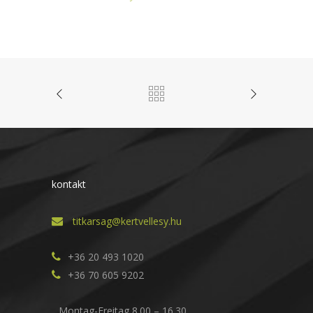
kontakt
titkarsag@kertvellesy.hu
+36 20 493 1020
+36 70 605 9202
Montag-Freitag 8.00 – 16.30