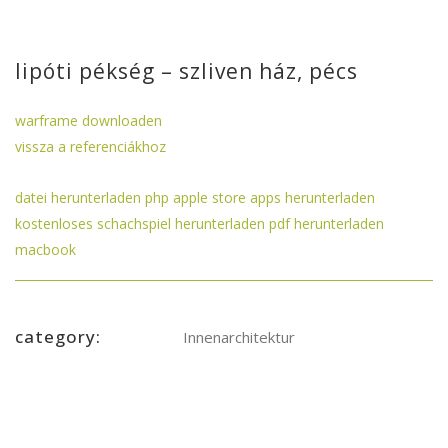
lipóti pékség – szliven ház, pécs
warframe downloaden
vissza a referenciákhoz
datei herunterladen php
apple store apps herunterladen
kostenloses schachspiel herunterladen
pdf herunterladen
macbook
category:
Innenarchitektur